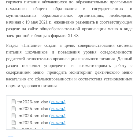
горячего питания обучающихся по образовательным программам
начального общего образования в государственных и
муниципальных образовательных организациях, необходимо,
начиная с 19 мая 2021 г., ежедневно размещать в соответствующем
разделе на сайте общеобразовательной организации меню в виде
электронной таблицы в формате XLSX.
Раздел «Питание» создан в целях совершенствования системы
питания школьников и повышения уровня осведомленности
родителей относительно организации школьного питания. Данный
раздел позволяет упорядочить и автоматизировать работу с
содержанием меню, проводить мониторинг фактического меню
касательно его сбалансированности и соответствия установленным
нормам здорового питания.
tm2026-sm.xlsx
(скачать)
tm2025-sm.xlsx
(скачать)
tm2024-sm.xlsx
(скачать)
tm2023-sm.xlsx
(скачать)
kp2026.xlsx
(скачать)
kp2025.xlsx
(скачать)